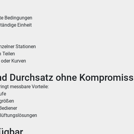
rte Bedingungen
ständige Einheit
inzelner Stationen
n Teilen
 oder Kurven
t und Durchsatz ohne Kompromis
ringt messbare Vorteile:
ufe
sgrößen
Bediener
Belüftungslösungen
fügbar