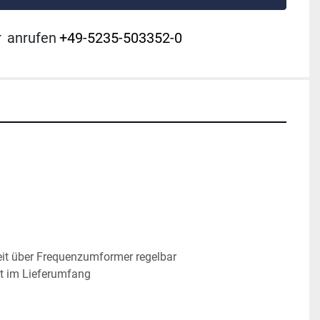
r
anrufen
+49-5235-503352-0
it über Frequenzumformer regelbar

t im Lieferumfang


