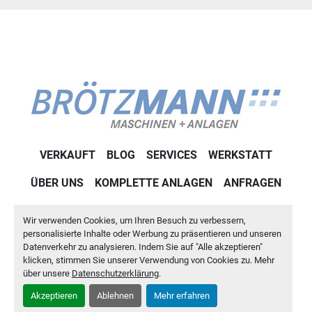
VERKAUFT
BLOG
SERVICES
WERKSTATT
ÜBER UNS
KOMPLETTE ANLAGEN
ANFRAGEN
KONTAKT
IMPRESSUM
DATENSCHUTZ
Wir verwenden Cookies, um Ihren Besuch zu verbessern,
personalisierte Inhalte oder Werbung zu präsentieren und unseren
Machinio System
-Website von
Machinio
Datenverkehr zu analysieren. Indem Sie auf "Alle akzeptieren"
klicken, stimmen Sie unserer Verwendung von Cookies zu. Mehr
Cookie-Einstellungen
über unsere
Datenschutzerklärung
.
Akzeptieren
Ablehnen
Mehr erfahren